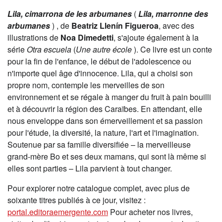
Lila, cimarrona de les arbumanes
(
Lila, marronne des
arbumanes
)
, de
Beatriz Llenín Figueroa
, avec des
illustrations de
Noa Dimedetti
, s'ajoute également à la
série
Otra escuela
(
Une autre école
). Ce livre est un conte
pour la fin de l'enfance, le début de l'adolescence ou
n'importe quel âge d'innocence. Lila, qui a choisi son
propre nom, contemple les merveilles de son
environnement et se régale à manger du fruit à pain bouilli
et à découvrir la région des Caraïbes. En attendant, elle
nous enveloppe dans son émerveillement et sa passion
pour l'étude, la diversité, la nature, l'art et l'imagination.
Soutenue par sa famille diversifiée – la merveilleuse
grand-mère Bo et ses deux mamans, qui sont là même si
elles sont parties – Lila parvient à tout changer.
Pour explorer notre catalogue complet, avec plus de
soixante titres publiés à ce jour, visitez :
portal.editoraemergente.com
Pour acheter nos livres,