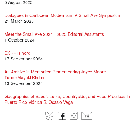
5 August 2025
Dialogues in Caribbean Modernism: A Small Axe Symposium
21 March 2025
Meet the Small Axe 2024 - 2025 Editorial Assistants
1 October 2024
SX 74 is here!
17 September 2024
An Archive in Memories: Remembering Joyce Moore
TurnerMayaki Kimba
13 September 2024
Geographies of Sabor: Loíza, Countryside, and Food Practices in
Puerto Rico Mónica B. Ocasio Vega
16 August 2024
BlueSky
Facebook
Instagram
@
David Scott and Jason Allen-Paisant in Conversation
15 July 2024