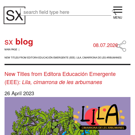
Skip
Menu
to
Search
Search
main
content
sx
blog
08.07.2026
B
MAIN PAGE
R
E
NEW TITLES FROM EDITORA EDUCACIÓN EMERGENTE (EEE): LILA, CIMARRONA DE LES ARBUMANES
A
D
New Titles from Editora Educación Emergente
C
R
(EEE):
Lila, cimarrona de les arbumanes
U
M
26 April 2023
B